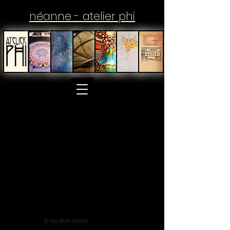
néanne - atelier phi
Il n'y a aucun article à afficher
pour le moment.
© tous droits réservés