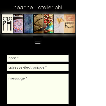
néanne - atelier phi