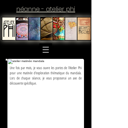
néanne - atelier phi
Une fois par mois, je vous ouvre les portes de l'Atelier Phi
pour une matinée d'exploration thématique du mandala.
Lors de chaque séance, je vous proposerai un axe de
découverte spécifique.