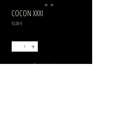
COCON XXXI
Prix
92,00 €
Quantité
*
Ajouter au panier
Lampe bois-papier, cocon à poser
Largeur : env. 19 cm
Hauteur : env. 23 cm
Cordon jute : env. 180 cm
Retour vers la boutique