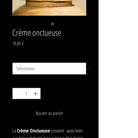
Crème onctueuse
Prix
18,00 €
Contenance
*
Quantité
*
Ajouter au panier
La
Crème Onctueuse
convient aussi bien
aux peaux matures qu'aux peaux plus jeunes,