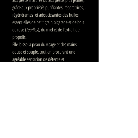
grâce aux propriétés purifiantes, réparatrices, ,
régénérantes et adoucissantes des huiles
essentielles de petit grain bigarade et de bois
de rose (
feuilles
), du miel et de l'extrait de
propolis.
Elle laisse la peau du visage et des mains
douce et souple, tout en procurant une
agréable sensation de détente et
d'apaisement.
Ne convient pas aux femmes enceintes
INCI :
aqua (rose extr.)*, helianthus annuus
seed oil (rose, saponaria off. extr.)*, glycerin*,
Olivem 1000 (cetearyl olivate, sorbitan olivate),
butyrospermum parkii butter*, mel*, cocos
nucifera oil*, green propolis extr.*, xanthan
gum*, aniba rosaeodora oil*, citrus aurantium