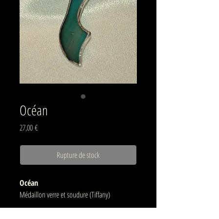
Océan
Prix
27,00 €
Rupture de stock
Océan
Médaillon verre et soudure (Tiffany)
hauteur : env. 45 mm