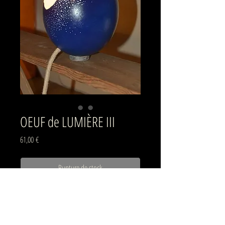
OEUF de LUMIÈRE III
Prix
61,00 €
Rupture de stock
Lampe plâtre-papier
Hauteur : env. 20 cm
Cordon jute : env. 150 cm