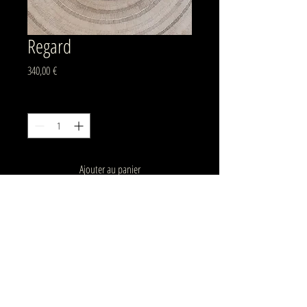
Regard
Prix
340,00 €
Quantité
*
Ajouter au panier
Mandala composé à partir de géométrie
sacrée védique
Aquarelle et encre sur papier
mandala 30 cm
cadre bois noir env. 32 cm x 32 cm